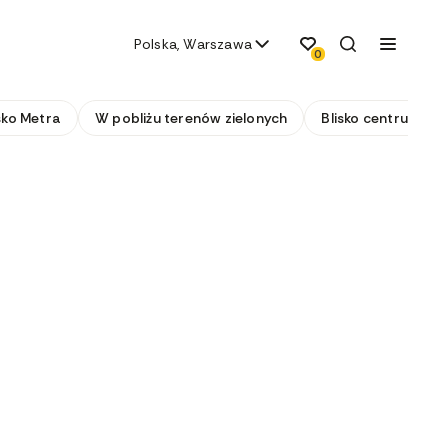
Polska, Warszawa
0
sko Metra
W pobliżu terenów zielonych
Blisko centrum