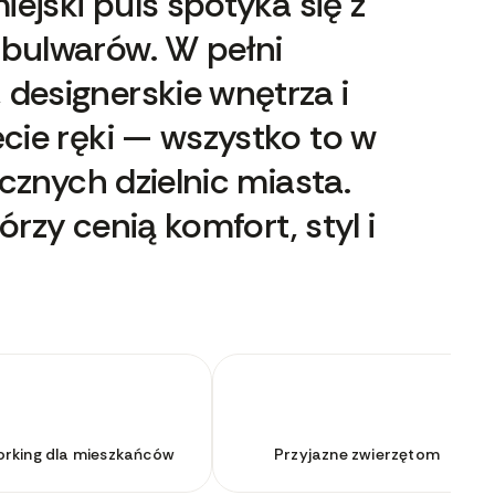
ejski puls spotyka się z
bulwarów. W pełni
esignerskie wnętrza i
cie ręki — wszystko to w
cznych dzielnic miasta.
órzy cenią komfort, styl i
rking dla mieszkańców
Przyjazne zwierzętom