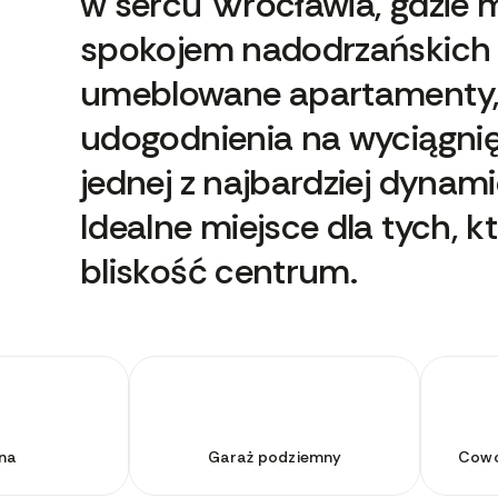
w sercu Wrocławia, gdzie mi
spokojem nadodrzańskich 
umeblowane apartamenty, d
udogodnienia na wyciągnię
jednej z najbardziej dynami
Idealne miejsce dla tych, kt
bliskość centrum.
na
Garaż podziemny
Cowo