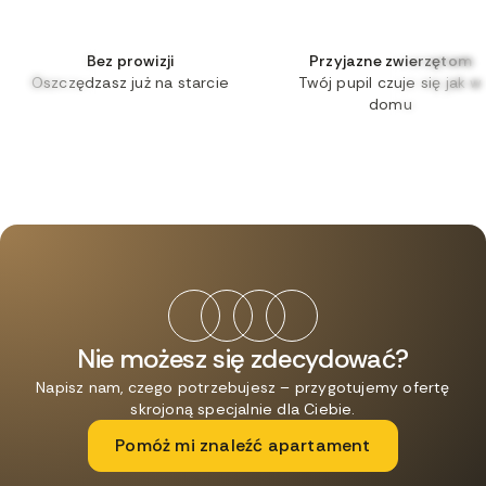
Bez prowizji
Przyjazne zwierzętom
Oszczędzasz już na starcie
Twój pupil czuje się jak w
domu
Nie możesz się zdecydować?
Napisz nam, czego potrzebujesz – przygotujemy ofertę
skrojoną specjalnie dla Ciebie.
Pomóż mi znaleźć apartament