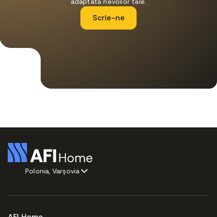
adaptată nevoilor tale.
Scrie-ne
Polonia, Varșovia
AFI Home